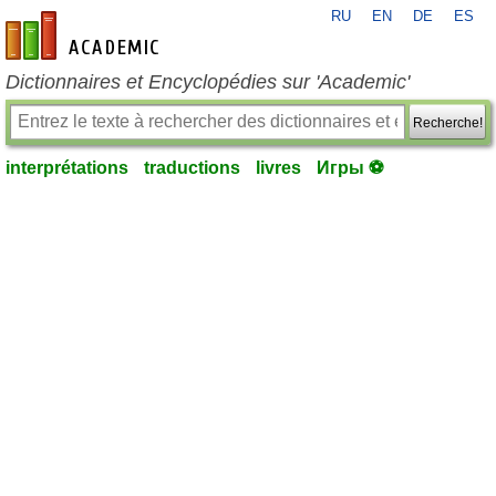
RU
EN
DE
ES
fr-academic.com
Dictionnaires et Encyclopédies sur 'Academic'
Recherche!
interprétations
traductions
livres
Игры ⚽