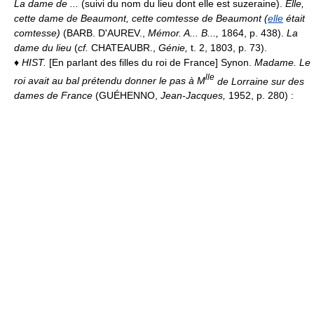
La dame de ...
(suivi du nom du lieu dont elle est suzeraine).
Elle,
cette dame de Beaumont, cette comtesse de Beaumont (
elle
était
comtesse)
(BARB. D'AUREV.,
Mémor. A... B...,
1864, p. 438).
La
dame du lieu
(
cf.
CHATEAUBR.,
Génie,
t. 2, 1803, p. 73).
♦
HIST.
[En parlant des filles du roi de France] Synon.
Madame.
Le
lle
roi avait au bal prétendu donner le pas à M
de Lorraine sur des
dames de France
(GUÉHENNO,
Jean-Jacques,
1952, p. 280) :