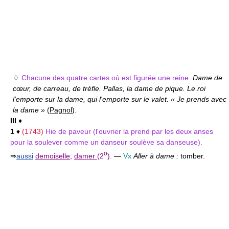
♢
Chacune des quatre cartes où est figurée une reine.
Dame de
cœur, de carreau, de trèfle. Pallas, la dame de pique. Le roi
l'emporte sur la dame, qui l'emporte sur le valet. « Je prends avec
la dame »
(
Pagnol
)
.
III
♦
1
♦
(1743)
Hie de paveur (l'ouvrier la prend par les deux anses
pour la soulever comme un danseur soulève sa danseuse).
o
⇒
aussi
demoiselle
;
damer
(2
).
—
Vx
Aller à dame :
tomber.