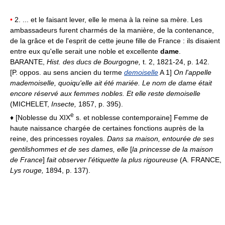
•
2. ... et le faisant lever, elle le mena à la reine sa mère. Les
ambassadeurs furent charmés de la manière, de la contenance,
de la grâce et de l'esprit de cette jeune fille de France : ils disaient
entre eux qu'elle serait une noble et excellente
dame
.
BARANTE,
Hist. des ducs de Bourgogne,
t. 2, 1821-24, p. 142.
[P. oppos. au sens ancien du terme
demoiselle
A 1]
On l'appelle
mademoiselle, quoiqu'elle ait été mariée. Le nom de dame était
encore réservé aux femmes nobles. Et elle reste demoiselle
(MICHELET,
Insecte,
1857, p. 395).
e
♦ [Noblesse du XIX
s. et noblesse contemporaine] Femme de
haute naissance chargée de certaines fonctions auprès de la
reine, des princesses royales.
Dans sa maison, entourée de ses
gentilshommes et de ses dames, elle
[
la princesse de la maison
de France
]
fait observer l'étiquette la plus rigoureuse
(A. FRANCE,
Lys rouge,
1894, p. 137).