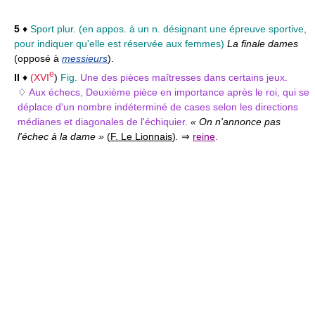
5
♦
Sport plur.
(en appos. à un n. désignant une épreuve sportive,
pour indiquer qu'elle est réservée aux femmes)
La finale dames
(opposé à
messieurs
).
e
II
♦
(
XVI
)
Fig.
Une des pièces maîtresses dans certains jeux.
♢
Aux échecs, Deuxième pièce en importance après le roi, qui se
déplace d'un nombre indéterminé de cases selon les directions
médianes et diagonales de l'échiquier.
« On n'annonce pas
l'échec à la dame »
(
F. Le Lionnais
)
.
⇒
reine
.