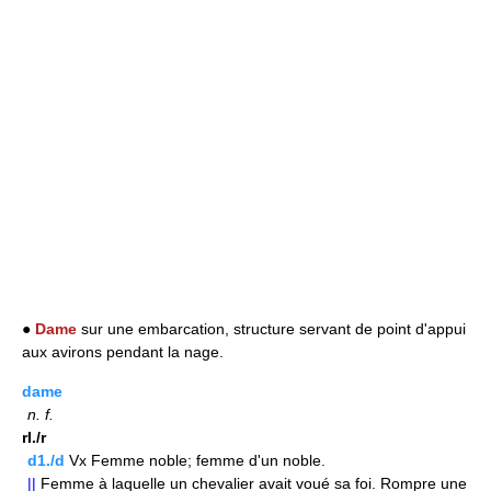
●
Dame
sur une embarcation, structure servant de point d'appui
aux avirons pendant la nage.
dame
n.
f.
rI./r
d1./d
Vx Femme noble; femme d'un noble.
||
Femme à laquelle un chevalier avait voué sa foi. Rompre une