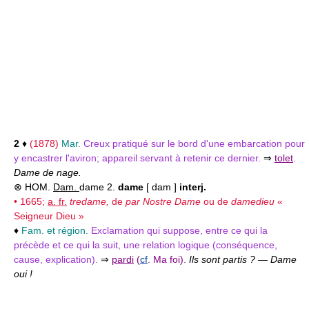
2
♦
(1878)
Mar.
Creux pratiqué sur le bord d'une embarcation pour
y encastrer l'aviron; appareil servant à retenir ce dernier.
⇒
tolet
.
Dame de nage.
⊗ HOM.
Dam.
dame 2.
dame
[ dam ]
interj.
• 1665;
a. fr.
tredame,
de
par Nostre Dame
ou de
damedieu
«
Seigneur Dieu »
♦
Fam. et région.
Exclamation qui suppose, entre ce qui la
précède et ce qui la suit, une relation logique (conséquence,
cause, explication).
⇒
pardi
(
cf
. Ma foi).
Ils sont partis ? — Dame
oui !