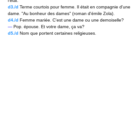
l'état.
d3./d
Terme courtois pour femme. Il était en compagnie d'une
dame. "Au bonheur des dames" (roman d'émile Zola).
d4./d
Femme mariée. C'est une dame ou une demoiselle?
—
Pop. épouse. Et votre dame, ça va?
d5./d
Nom que portent certaines religieuses.