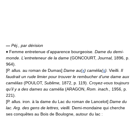
—
Péj., par dérision
♦ Femme entretenue d'apparence bourgeoise.
Dame du demi-
monde.
L'entreteneur de la dame
(GONCOURT,
Journal,
1896, p.
964).
[P. allus. au roman de Dumas]
Dame au(
x
) camélia(
s
).
Vieilli.
Il
faudrait un rude limier pour trouver le rembucher d'une dame aux
camélias
(POULOT,
Sublime,
1872, p. 119).
Croyez-vous toujours
qu'il y a des dames au camélia
(ARAGON,
Rom. inach.,
1956, p.
221).
[P. allus. iron. à la dame du Lac du roman de Lancelot]
Dame du
lac.
Arg. des gens de lettres, vieilli.
Demi-mondaine qui cherche
ses conquêtes au Bois de Boulogne, autour du lac :