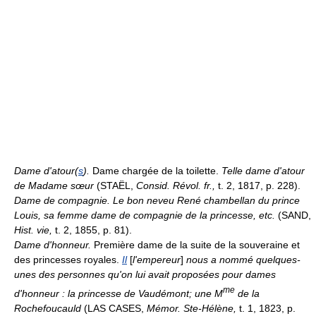
Dame d'atour(
s
).
Dame chargée de la toilette.
Telle dame d'atour
de Madame sœur
(STAËL,
Consid. Révol. fr.,
t. 2, 1817, p. 228).
Dame de compagnie.
Le bon neveu René chambellan du prince
Louis, sa femme dame de compagnie de la princesse, etc.
(SAND,
Hist. vie,
t. 2, 1855, p. 81).
Dame d'honneur.
Première dame de la suite de la souveraine et
des princesses royales.
Il
[
l'empereur
]
nous a nommé quelques-
unes des personnes qu'on lui avait proposées pour dames
me
d'honneur : la princesse de Vaudémont; une M
de la
Rochefoucauld
(LAS CASES,
Mémor. Ste-Hélène,
t. 1, 1823, p.