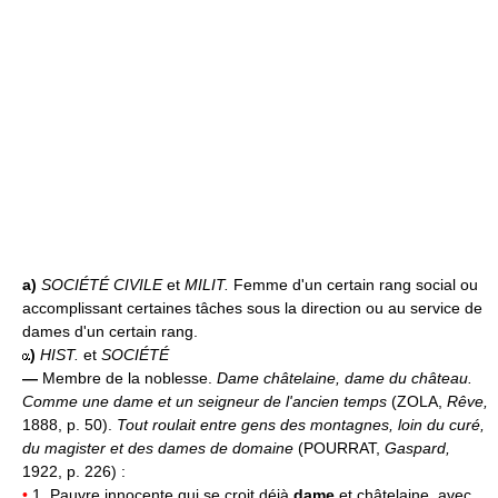
a)
SOCIÉTÉ CIVILE
et
MILIT.
Femme d'un certain rang social ou
accomplissant certaines tâches sous la direction ou au service de
dames d'un certain rang.
)
HIST.
et
SOCIÉTÉ
—
Membre de la noblesse.
Dame châtelaine, dame du château.
Comme une dame et un seigneur de l'ancien temps
(ZOLA,
Rêve,
1888, p. 50).
Tout roulait entre gens des montagnes, loin du curé,
du magister et des dames de domaine
(POURRAT,
Gaspard,
1922, p. 226) :
•
1. Pauvre innocente qui se croit déjà
dame
et châtelaine, avec