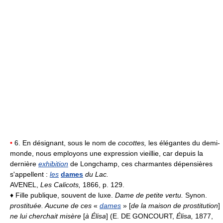
•
6. En désignant, sous le nom de
cocottes,
les élégantes du demi-
monde, nous employons une expression vieillie, car depuis la
dernière
exhibition
de Longchamp, ces charmantes dépensières
s'appellent :
les
dames
du Lac.
AVENEL,
Les Calicots,
1866, p. 129.
♦ Fille publique, souvent de luxe.
Dame de petite vertu.
Synon.
prostituée.
Aucune de ces
«
dames
» [
de la maison de prostitution
]
ne lui cherchait misère
[
à Élisa
] (E. DE GONCOURT,
Élisa,
1877,