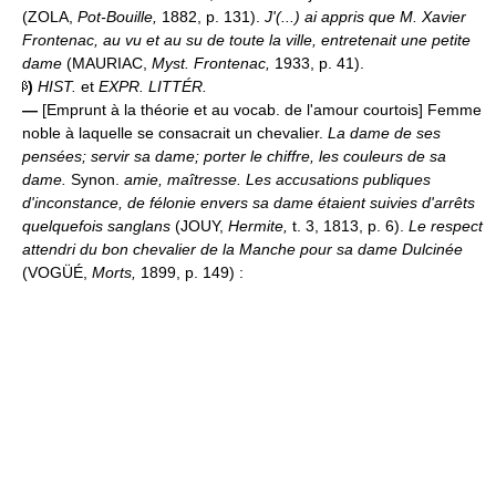
(ZOLA,
Pot-Bouille,
1882, p. 131).
J'(...) ai appris que M. Xavier
Frontenac, au vu et au su de toute la ville, entretenait une petite
dame
(MAURIAC,
Myst. Frontenac,
1933, p. 41).
)
HIST.
et
EXPR. LITTÉR.
—
[Emprunt à la théorie et au vocab. de l'amour courtois] Femme
noble à laquelle se consacrait un chevalier.
La dame de ses
pensées; servir sa dame; porter le chiffre, les couleurs de sa
dame.
Synon.
amie, maîtresse.
Les accusations publiques
d'inconstance, de félonie envers sa dame étaient suivies d'arrêts
quelquefois sanglans
(JOUY,
Hermite,
t. 3, 1813, p. 6).
Le respect
attendri du bon chevalier de la Manche pour sa dame Dulcinée
(VOGÜÉ,
Morts,
1899, p. 149) :