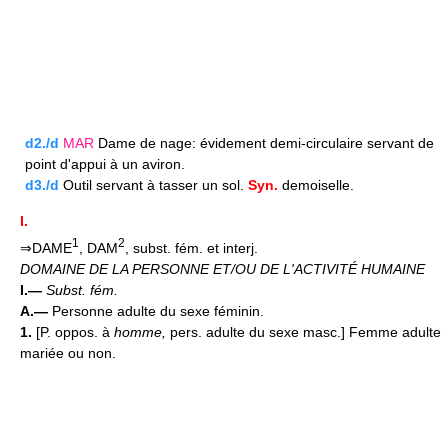
d2./d
MAR
Dame de nage: évidement demi-circulaire servant de
point d'appui à un aviron.
d3./d
Outil servant à tasser un sol.
Syn.
demoiselle.
I.
1
2
⇒DAME
, DAM
, subst. fém. et interj.
DOMAINE DE LA PERSONNE ET/OU DE L'ACTIVITÉ HUMAINE
I.—
Subst. fém.
A.—
Personne adulte du sexe féminin.
1.
[P. oppos. à
homme,
pers. adulte du sexe masc.] Femme adulte
mariée ou non.