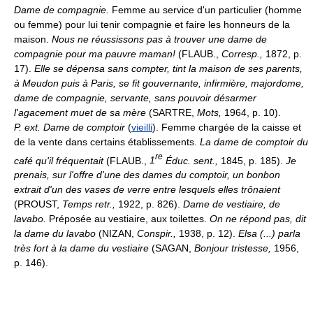
Dame de compagnie.
Femme au service d'un particulier (homme
ou femme) pour lui tenir compagnie et faire les honneurs de la
maison.
Nous ne réussissons pas à trouver une dame de
compagnie pour ma pauvre maman!
(FLAUB.,
Corresp.,
1872, p.
17).
Elle se dépensa sans compter, tint la maison de ses parents,
à Meudon puis à Paris, se fit gouvernante, infirmière, majordome,
dame de compagnie, servante, sans pouvoir désarmer
l'agacement muet de sa mère
(SARTRE,
Mots,
1964, p. 10).
P. ext.
Dame de comptoir
(
vieilli
). Femme chargée de la caisse et
de la vente dans certains établissements.
La dame de comptoir du
re
café qu'il fréquentait
(FLAUB.,
1
Éduc. sent.,
1845, p. 185).
Je
prenais, sur l'offre d'une des dames du comptoir, un bonbon
extrait d'un des vases de verre entre lesquels elles trônaient
(PROUST,
Temps retr.,
1922, p. 826).
Dame de vestiaire, de
lavabo.
Préposée au vestiaire, aux toilettes.
On ne répond pas, dit
la dame du lavabo
(NIZAN,
Conspir.,
1938, p. 12).
Elsa (...) parla
très fort à la dame du vestiaire
(SAGAN,
Bonjour tristesse,
1956,
p. 146).