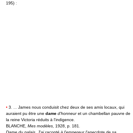
195) :
•
3. ... James nous conduisit chez deux de ses amis locaux, qui
auraient pu être une
dame
d'honneur
et un chambellan pauvre de
la reine Victoria réduits à l'indigence.
BLANCHE,
Mes modèles,
1928, p. 181.
Dame du palais.
J'ai raconté à l'empereur l'anecdote de sa