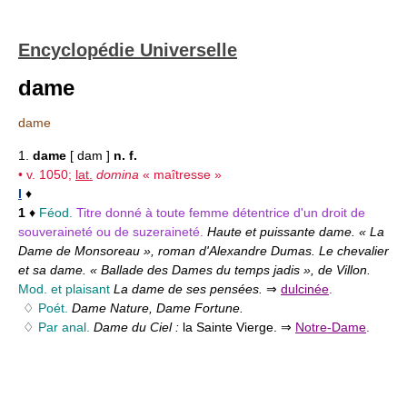
Encyclopédie Universelle
dame
dame
1.
dame
[ dam ]
n. f.
• v. 1050;
lat.
domina
« maîtresse »
I
♦
1
♦
Féod.
Titre donné à toute femme détentrice d'un droit de
souveraineté ou de suzeraineté.
Haute et puissante dame. « La
Dame de Monsoreau », roman d'Alexandre Dumas. Le chevalier
et sa dame. « Ballade des Dames du temps jadis », de Villon.
Mod. et plaisant
La dame de ses pensées.
⇒
dulcinée
.
♢
Poét.
Dame Nature, Dame Fortune.
♢
Par anal.
Dame du Ciel :
la Sainte Vierge. ⇒
Notre-Dame
.